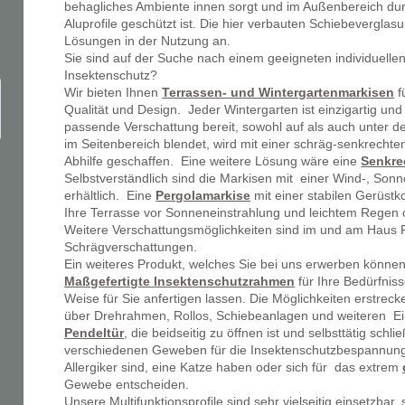
behagliches Ambiente innen sorgt und im Außenbereich du
Aluprofile geschützt ist. Die hier verbauten Schiebeverglas
Lösungen in der Nutzung an.
Sie sind auf der Suche nach einem geeigneten individuelle
Insektenschutz?
Wir bieten Ihnen
Terrassen- und Wintergartenmarkisen
f
Qualität und Design. Jeder Wintergarten ist einzigartig und 
passende Verschattung bereit, sowohl auf als auch unter
im Seitenbereich blendet, wird mit einer schräg-senkrecht
Abhilfe geschaffen. Eine weitere Lösung wäre eine
Senkre
Selbstverständlich sind die Markisen mit einer Wind-, So
erhältlich. Eine
Pergolamarkise
mit einer stabilen Gerüstk
Ihre Terrasse vor Sonneneinstrahlung und leichtem Regen 
Weitere Verschattungsmöglichkeiten sind im und am Haus R
Schrägverschattungen.
Ein weiteres Produkt, welches Sie bei uns erwerben können,
Maßgefertigte Insektenschutzrahmen
für Ihre Bedürfnisse
Weise für Sie anfertigen lassen. Die Möglichkeiten erstre
über Drehrahmen, Rollos, Schiebeanlagen und weiteren Ei
Pendeltür
, die beidseitig zu öffnen ist und selbsttätig schl
verschiedenen Geweben für die Insektenschutzbespannung
Allergiker sind, eine Katze haben oder sich für das extrem
Gewebe entscheiden.
Unsere Multifunktionsprofile sind sehr vielseitig einsetzbar,