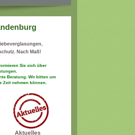
randenburg
chiebeverglasungen,
schutz. Nach Maß!
formieren Sie sich über
stungen.
e Beratung. Wir bitten um
Sie Zeit nehmen können.
Aktuelles