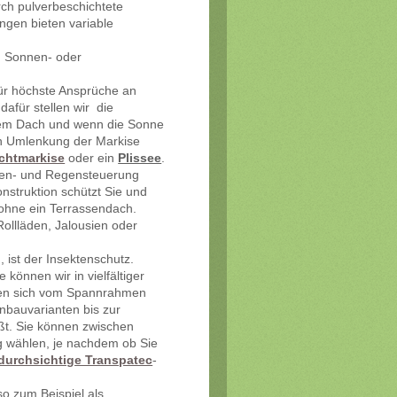
rch pulverbeschichtete
ungen bieten variable
n Sonnen- oder
ür höchste Ansprüche an
dafür stellen wir die
 dem Dach und wenn die Sonne
en Umlenkung der Markise
chtmarkise
oder ein
Plissee
.
nnen- und Regensteuerung
onstruktion schützt Sie und
ohne ein Terrassendach.
ollläden, Jalousien oder
 ist der Insektenschutz.
 können wir in vielfältiger
cken sich vom Spannrahmen
nbauvarianten bis zur
ießt. Sie können zwischen
 wählen, je nachdem ob Sie
durchsichtige Transpatec
-
 so zum Beispiel als