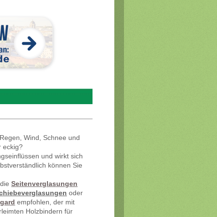
r Regen, Wind, Schnee und
r eckig?
ngseinflüssen und wirkt sich
bstverständlich können Sie
die
Seitenverglasungen
chiebeverglasungen
oder
gard
empfohlen, der mit
rleimten Holzbindern für